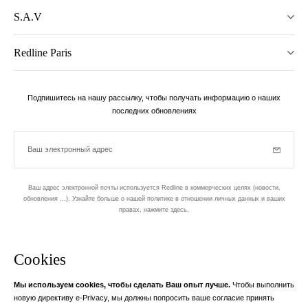
S.A.V
Redline Paris
Подпишитесь на нашу рассылку, чтобы получать информацию о наших
последних обновлениях
Ваш электронный адрес
Subscrib
Ваш адрес электронной почты используется Redline в коммерческих целях (новости,
обновления ...). Узнайте больше о нашей политике в отношении личных данных и ваших
правах,
нажмите здесь
.
бюллетень
Cookies
Разработан в 1-м округе, в Пари
Мы используем cookies, чтобы сделать Ваш опыт лучше.
Чтобы выполнить
Ваш адрес электронной почты
узнать бол
новую директиву e-Privacy, мы должны попросить ваше согласие принять
Instagram
Facebook
Twitter
Pinterest
YouTube