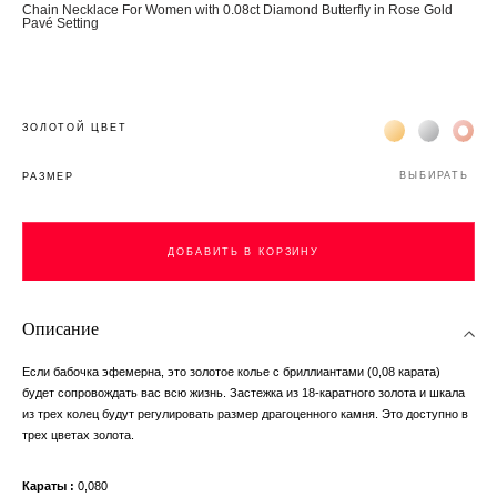
Chain Necklace For Women with 0.08ct Diamond Butterfly in Rose Gold
Pavé Setting
Жёлтое золото 
Белое зол
Роз
ЗОЛОТОЙ ЦВЕТ
ВЫБИРАТЬ
РАЗМЕР
ДОБАВИТЬ В КОРЗИНУ
ДОБАВИТЬ В КОРЗИНУ
Описание
Если бабочка эфемерна, это золотое колье с бриллиантами (0,08 карата)
будет сопровождать вас всю жизнь. Застежка из 18-каратного золота и шкала
из трех колец будут регулировать размер драгоценного камня. Это доступно в
трех цветах золота.
Караты
0,080