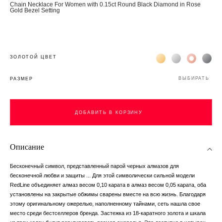
Chain Necklace For Women with 0.15ct Round Black Diamond in Rose
Gold Bezel Setting
Жёлтое золото 18К
Белое золото 1
Розовое з
Чёр
ЗОЛОТОЙ ЦВЕТ
ВЫБИРАТЬ
РАЗМЕР
ДОБАВИТЬ В КОРЗИНУ
ДОБАВИТЬ В КОРЗИНУ
Описание
Бесконечный символ, представленный парой черных алмазов для
бесконечной любви и защиты ... Для этой символически сильной модели
RedLine объединяет алмаз весом 0,10 карата в алмаз весом 0,05 карата, оба
установлены на закрытые обжимы сварены вместе на всю жизнь. Благодаря
этому оригинальному ожерелью, наполненному тайнами, сеть нашла свое
место среди бестселлеров бренда. Застежка из 18-каратного золота и шкала