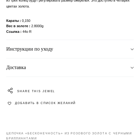
из трех колец будут регулировать размер ожерелья. Это доступно в четырех
цветах золота.
Караты
0,150
Вес в золоте
2.8000g
Ссылка
44o R
Инструкции по уходу
Доставка
SHARE THIS JEWEL
ДОБАВИТЬ В СПИСОК ЖЕЛАНИЙ
ЦЕПОЧКА «БЕСКОНЕЧНОСТЬ» ИЗ РОЗОВОГО ЗОЛОТА С ЧЕРНЫМИ
БРИЛЛИАНТАМИ