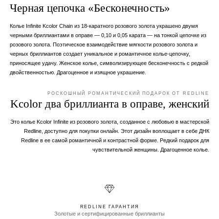
Черная цепочка «Бесконечность»
Колье Infinite Kcolor Chain из 18-каратного розового золота украшено двумя
черными бриллиантами в оправе — 0,10 и 0,05 карата — на тонкой цепочке из
розового золота. Поэтическое взаимодействие мягкости розового золота и
черных бриллиантов создает уникальное и романтичное колье-цепочку,
приносящее удачу. Женское колье, символизирующее бесконечность с редкой
двойственностью. Драгоценное и изящное украшение.
РОСКОШНЫЙ РОМАНТИЧЕСКИЙ ПОДАРОК ОТ REDLINE
Kcolor два бриллианта в оправе, женский
Это колье Kcolor Infinite из розового золота, созданное с любовью в мастерской
Redline, доступно для покупки онлайн. Этот дизайн воплощает в себе ДНК
Redline в ее самой романтичной и контрастной форме. Редкий подарок для
чувствительной женщины. Драгоценное колье.
REDLINE ГАРАНТИЯ
Золотые и сертифицированные бриллианты