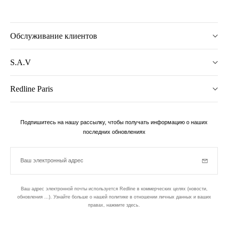
Обслуживание клиентов
S.A.V
Redline Paris
Подпишитесь на нашу рассылку, чтобы получать информацию о наших
последних обновлениях
Ваш электронный адрес
Subscrib
Ваш адрес электронной почты используется Redline в коммерческих целях (новости,
обновления ...). Узнайте больше о нашей политике в отношении личных данных и ваших
правах,
нажмите здесь
.
бюллетень