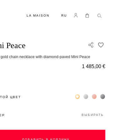
ЯЗЫК
Log in
Моя корзина
LA MAISON
RU
i Peace
ДОБАВИТЬ В С
 gold chain necklace with diamond-paved Mini Peace
1 485,00 €
Жёлтое золото 18К
Белое золото 18К
Розовое золото 18К
Чёрное золото 18К
ТОЙ ЦВЕТ
ВЫБИРАТЬ
ЕР
ДОБАВИТЬ В КОРЗИНУ