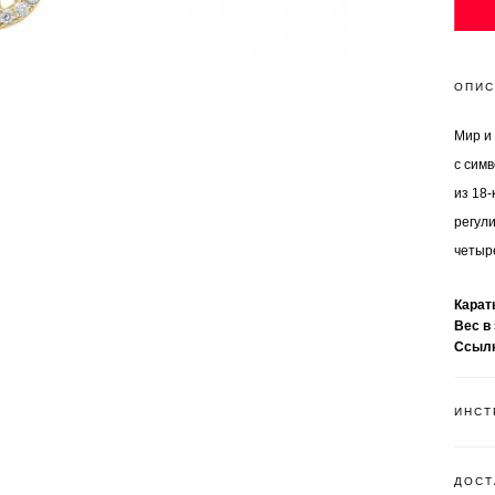
ОПИС
Мир и
с сим
из 18-
регули
четыр
Кара
Вес в
Ссыл
ИНСТ
ДОСТ