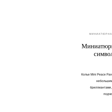
МИНИАТЮРНА
Миниатюрн
симво
Колье Mini Peace Pa
небольшим
бриллиантами,
подче