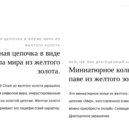
Я ЦЕПОЧКА В ФОРМЕ МИРА ИЗ
ЖЕЛТОГО ЗОЛОТА
ая цепочка в виде
ла мира из желтого
REDLINE DNA ДРАГОЦЕННЫЙ 
Миниатюрное кол
золота.
паве из желтого з
vé Chain из желтого золота украшено
 символом мира, инкрустированным
Это миниатюрное колье из желтого з
 на золотой цепочке. Желтое золото
цепочки «Мир», изготовленное в мас
ркивает его пацифистский характер.
можно приобрести онлайн. Сияющий
Драгоценное украшение.