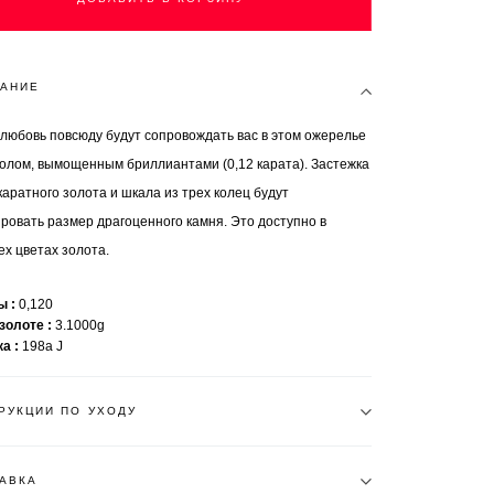
АНИЕ
 любовь повсюду будут сопровождать вас в этом ожерелье
волом, вымощенным бриллиантами (0,12 карата). Застежка
каратного золота и шкала из трех колец будут
ровать размер драгоценного камня. Это доступно в
ех цветах золота.
ты
0,120
 золоте
3.1000g
ка
198a J
РУКЦИИ ПО УХОДУ
АВКА