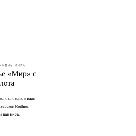
КАМЕНЬ МИРА
ье «Мир» с
олота
олота с паве в виде
терской Redline,
 дар мира.