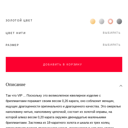
Жёлтое золото 18К
Белое золото 1
Розовое з
Чёр
ЗОЛОТОЙ ЦВЕТ
ВЫБИРАТЬ
ЦВЕТ НИТИ
ВЫБИРАТЬ
РАЗМЕР
ДОБАВИТЬ В КОРЗИНУ
Описание
Так что VIP ... Поскольку это великолепное ювелирное изделие с
бриллиантами поражает своим весом 0,26 карата, оно соблазнит женщин,
ищущих драгоценности оригинального и драгоценного качества. Это ожерелье
наполовину нитью, наполовину цепочкой, состоит из золотой оправы, на
которой алмаз весом 0,20 карата окружен двенадцатью маленькими
бриллиантами. Застежка из 18-каратного золота и шкала из трех колец
отрегулируют размер драгоценного камня, имеющегося в четырех цветах