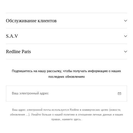
Обслуживание клиентов
S.A.V
Redline Paris
Подпишитесь на нашу рассылку, чтобы получать информацию о наших
последних обновлениях
Ваш электронный адрес
Subscrib
Ваш адрес электронной почты используется Redline в коммерческих целях (новости,
обновления ...). Узнайте больше о нашей политике в отношении личных данных и ваших
правах,
нажмите здесь
.
бюллетень