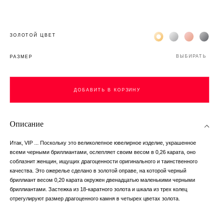
Жёлтое золото 18К
Белое золото 1
Розовое з
Чёр
ЗОЛОТОЙ ЦВЕТ
ВЫБИРАТЬ
РАЗМЕР
ДОБАВИТЬ В КОРЗИНУ
Описание
Итак, VIP ... Поскольку это великолепное ювелирное изделие, украшенное
всеми черными бриллиантами, ослепляет своим весом в 0,26 карата, оно
соблазнит женщин, ищущих драгоценности оригинального и таинственного
качества. Это ожерелье сделано в золотой оправе, на которой черный
бриллиант весом 0,20 карата окружен двенадцатью маленькими черными
бриллиантами. Застежка из 18-каратного золота и шкала из трех колец
отрегулируют размер драгоценного камня в четырех цветах золота.