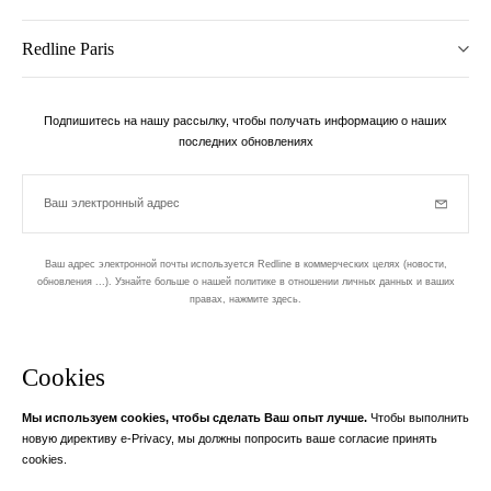
Redline Paris
Подпишитесь на нашу рассылку, чтобы получать информацию о наших
последних обновлениях
Ваш электронный адрес
Subscrib
Ваш адрес электронной почты используется Redline в коммерческих целях (новости,
обновления ...). Узнайте больше о нашей политике в отношении личных данных и ваших
правах,
нажмите здесь
.
бюллетень
Cookies
Разработан в 1-м округе, в Пари
Мы используем cookies, чтобы сделать Ваш опыт лучше.
Чтобы выполнить
Ваш адрес электронной почты
узнать бол
новую директиву e-Privacy, мы должны попросить ваше согласие принять
Instagram
Facebook
Twitter
Pinterest
YouTube
cookies.
Ваш адрес электронной почты служит исключительно для отправки вам